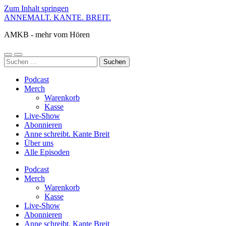
Zum Inhalt springen
ANNEMALT. KANTE. BREIT.
AMKB - mehr vom Hören
Mobile-
Suchfeld
Suchen
Menü
ein-/ausblenden
nach:
ein-/ausblenden
Podcast
Merch
Warenkorb
Kasse
Live-Show
Abonnieren
Anne schreibt. Kante Breit
Über uns
Alle Episoden
Podcast
Merch
Warenkorb
Kasse
Live-Show
Abonnieren
Anne schreibt. Kante Breit