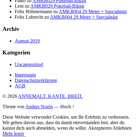
Falko
zu
AMKB029 Pokeball-Bikini
Leni
zu
AMKB029 Pokeball-Bikini
Felix Böhmermann
zu
AMKB004 29 Meter + Specialgäst
Felix Lobrecht
zu
AMKB004 29 Meter + Specialgäst
Archiv
August 2019
Kategorien
Uncategorized
Impressum
Datenschutzerklärung
AGB
© 2026
ANNEMALT. KANTE. BREIT.
Theme von
Anders Norén
—
Hoch ↑
Diese Website verwendet Cookies, um Ihr Erlebnis zu verbessern.
Wir gehen davon aus, dass du damit einverstanden bist, aber du
kannst dich auch abmelden, wenn du willst.
Akzeptieren
Ablehnen
Mehr lesen