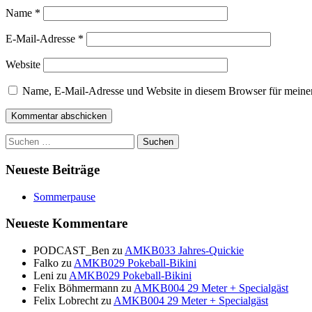
Name
*
E-Mail-Adresse
*
Website
Name, E-Mail-Adresse und Website in diesem Browser für meine
Suchen
nach:
Neueste Beiträge
Sommerpause
Neueste Kommentare
PODCAST_Ben
zu
AMKB033 Jahres-Quickie
Falko
zu
AMKB029 Pokeball-Bikini
Leni
zu
AMKB029 Pokeball-Bikini
Felix Böhmermann
zu
AMKB004 29 Meter + Specialgäst
Felix Lobrecht
zu
AMKB004 29 Meter + Specialgäst