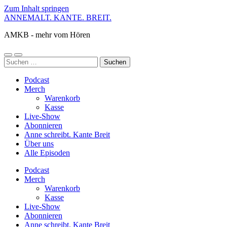
Zum Inhalt springen
ANNEMALT. KANTE. BREIT.
AMKB - mehr vom Hören
Mobile-
Suchfeld
Suchen
Menü
ein-/ausblenden
nach:
ein-/ausblenden
Podcast
Merch
Warenkorb
Kasse
Live-Show
Abonnieren
Anne schreibt. Kante Breit
Über uns
Alle Episoden
Podcast
Merch
Warenkorb
Kasse
Live-Show
Abonnieren
Anne schreibt. Kante Breit