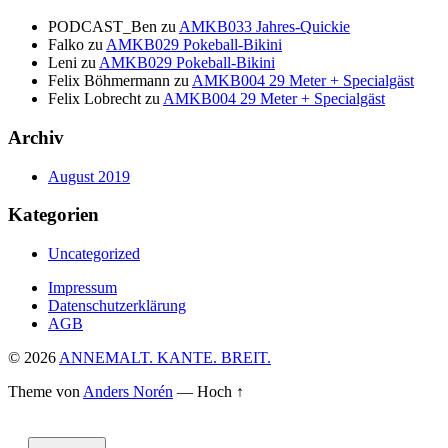
PODCAST_Ben
zu
AMKB033 Jahres-Quickie
Falko
zu
AMKB029 Pokeball-Bikini
Leni
zu
AMKB029 Pokeball-Bikini
Felix Böhmermann
zu
AMKB004 29 Meter + Specialgäst
Felix Lobrecht
zu
AMKB004 29 Meter + Specialgäst
Archiv
August 2019
Kategorien
Uncategorized
Impressum
Datenschutzerklärung
AGB
© 2026
ANNEMALT. KANTE. BREIT.
Theme von
Anders Norén
—
Hoch ↑