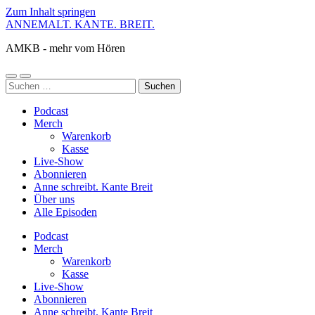
Zum Inhalt springen
ANNEMALT. KANTE. BREIT.
AMKB - mehr vom Hören
Mobile-
Suchfeld
Suchen
Menü
ein-/ausblenden
nach:
ein-/ausblenden
Podcast
Merch
Warenkorb
Kasse
Live-Show
Abonnieren
Anne schreibt. Kante Breit
Über uns
Alle Episoden
Podcast
Merch
Warenkorb
Kasse
Live-Show
Abonnieren
Anne schreibt. Kante Breit