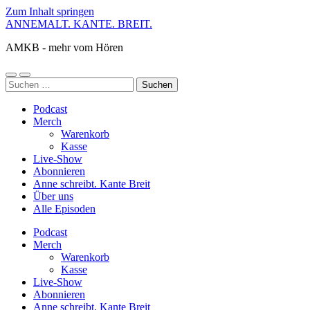
Zum Inhalt springen
ANNEMALT. KANTE. BREIT.
AMKB - mehr vom Hören
Mobile-
Suchfeld
Suchen
Menü
ein-/ausblenden
nach:
ein-/ausblenden
Podcast
Merch
Warenkorb
Kasse
Live-Show
Abonnieren
Anne schreibt. Kante Breit
Über uns
Alle Episoden
Podcast
Merch
Warenkorb
Kasse
Live-Show
Abonnieren
Anne schreibt. Kante Breit