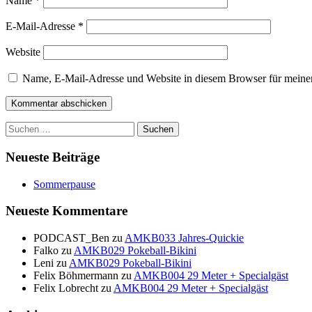
Name
*
E-Mail-Adresse
*
Website
Name, E-Mail-Adresse und Website in diesem Browser für meine
Suchen
nach:
Neueste Beiträge
Sommerpause
Neueste Kommentare
PODCAST_Ben
zu
AMKB033 Jahres-Quickie
Falko
zu
AMKB029 Pokeball-Bikini
Leni
zu
AMKB029 Pokeball-Bikini
Felix Böhmermann
zu
AMKB004 29 Meter + Specialgäst
Felix Lobrecht
zu
AMKB004 29 Meter + Specialgäst