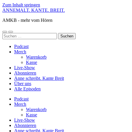
Zum Inhalt springen
ANNEMALT. KANTE. BREIT.
AMKB - mehr vom Hören
Mobile-
Suchfeld
Suchen
Menü
ein-/ausblenden
nach:
ein-/ausblenden
Podcast
Merch
Warenkorb
Kasse
Live-Show
Abonnieren
Anne schreibt. Kante Breit
Über uns
Alle Episoden
Podcast
Merch
Warenkorb
Kasse
Live-Show
Abonnieren
Anne schreibt. Kante Breit