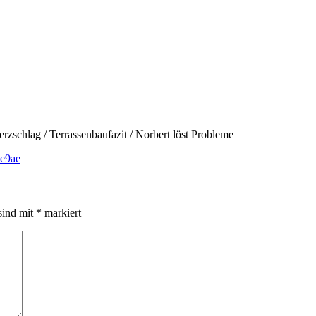
Herzschlag / Terrassenbaufazit / Norbert löst Probleme
1e9ae
sind mit
*
markiert