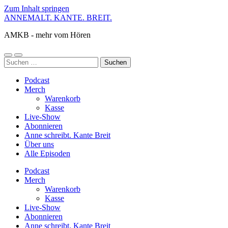
Zum Inhalt springen
ANNEMALT. KANTE. BREIT.
AMKB - mehr vom Hören
Mobile-
Suchfeld
Suchen
Menü
ein-/ausblenden
nach:
ein-/ausblenden
Podcast
Merch
Warenkorb
Kasse
Live-Show
Abonnieren
Anne schreibt. Kante Breit
Über uns
Alle Episoden
Podcast
Merch
Warenkorb
Kasse
Live-Show
Abonnieren
Anne schreibt. Kante Breit