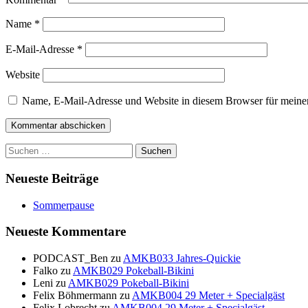
Name
*
E-Mail-Adresse
*
Website
Name, E-Mail-Adresse und Website in diesem Browser für meine
Suchen
nach:
Neueste Beiträge
Sommerpause
Neueste Kommentare
PODCAST_Ben
zu
AMKB033 Jahres-Quickie
Falko
zu
AMKB029 Pokeball-Bikini
Leni
zu
AMKB029 Pokeball-Bikini
Felix Böhmermann
zu
AMKB004 29 Meter + Specialgäst
Felix Lobrecht
zu
AMKB004 29 Meter + Specialgäst