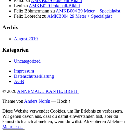
Falko
zu
AMKB029 Pokeball-Bikini
Leni
zu
AMKB029 Pokeball-Bikini
Felix Böhmermann
zu
AMKB004 29 Meter + Specialgäst
Felix Lobrecht
zu
AMKB004 29 Meter + Specialgäst
Archiv
August 2019
Kategorien
Uncategorized
Impressum
Datenschutzerklärung
AGB
© 2026
ANNEMALT. KANTE. BREIT.
Theme von
Anders Norén
—
Hoch ↑
Diese Website verwendet Cookies, um Ihr Erlebnis zu verbessern.
Wir gehen davon aus, dass du damit einverstanden bist, aber du
kannst dich auch abmelden, wenn du willst.
Akzeptieren
Ablehnen
Mehr lesen