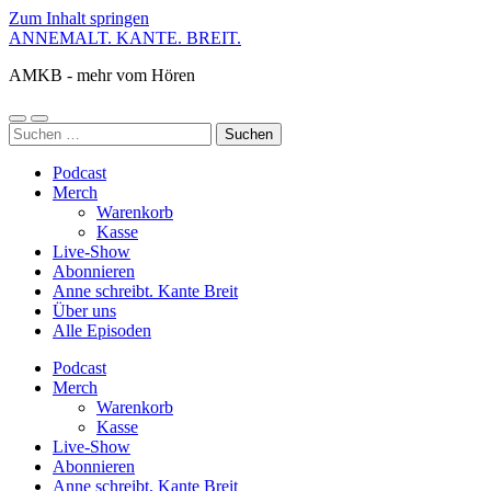
Zum Inhalt springen
ANNEMALT. KANTE. BREIT.
AMKB - mehr vom Hören
Mobile-
Suchfeld
Suchen
Menü
ein-/ausblenden
nach:
ein-/ausblenden
Podcast
Merch
Warenkorb
Kasse
Live-Show
Abonnieren
Anne schreibt. Kante Breit
Über uns
Alle Episoden
Podcast
Merch
Warenkorb
Kasse
Live-Show
Abonnieren
Anne schreibt. Kante Breit