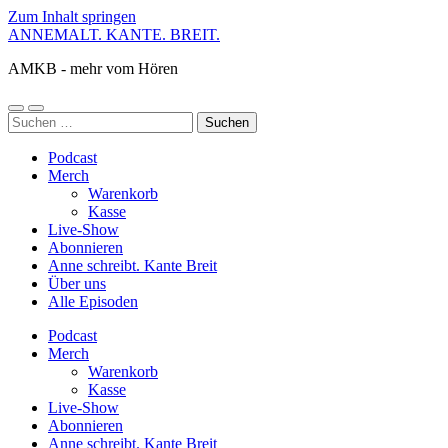
Zum Inhalt springen
ANNEMALT. KANTE. BREIT.
AMKB - mehr vom Hören
Mobile-
Suchfeld
Suchen
Menü
ein-/ausblenden
nach:
ein-/ausblenden
Podcast
Merch
Warenkorb
Kasse
Live-Show
Abonnieren
Anne schreibt. Kante Breit
Über uns
Alle Episoden
Podcast
Merch
Warenkorb
Kasse
Live-Show
Abonnieren
Anne schreibt. Kante Breit