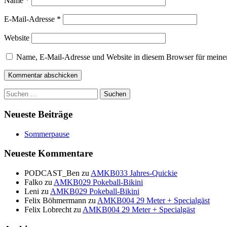
Name
*
E-Mail-Adresse
*
Website
Name, E-Mail-Adresse und Website in diesem Browser für meine
Suchen
nach:
Neueste Beiträge
Sommerpause
Neueste Kommentare
PODCAST_Ben
zu
AMKB033 Jahres-Quickie
Falko
zu
AMKB029 Pokeball-Bikini
Leni
zu
AMKB029 Pokeball-Bikini
Felix Böhmermann
zu
AMKB004 29 Meter + Specialgäst
Felix Lobrecht
zu
AMKB004 29 Meter + Specialgäst