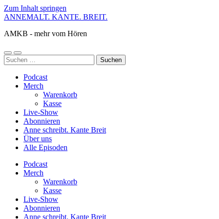
Zum Inhalt springen
ANNEMALT. KANTE. BREIT.
AMKB - mehr vom Hören
Mobile-
Suchfeld
Suchen
Menü
ein-/ausblenden
nach:
ein-/ausblenden
Podcast
Merch
Warenkorb
Kasse
Live-Show
Abonnieren
Anne schreibt. Kante Breit
Über uns
Alle Episoden
Podcast
Merch
Warenkorb
Kasse
Live-Show
Abonnieren
Anne schreibt. Kante Breit