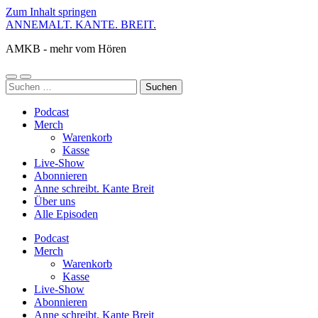
Zum Inhalt springen
ANNEMALT. KANTE. BREIT.
AMKB - mehr vom Hören
Mobile-
Suchfeld
Suchen
Menü
ein-/ausblenden
nach:
ein-/ausblenden
Podcast
Merch
Warenkorb
Kasse
Live-Show
Abonnieren
Anne schreibt. Kante Breit
Über uns
Alle Episoden
Podcast
Merch
Warenkorb
Kasse
Live-Show
Abonnieren
Anne schreibt. Kante Breit