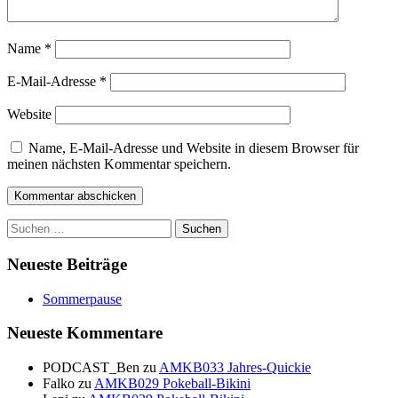
Name
*
E-Mail-Adresse
*
Website
Name, E-Mail-Adresse und Website in diesem Browser für
meinen nächsten Kommentar speichern.
Suchen
nach:
Neueste Beiträge
Sommerpause
Neueste Kommentare
PODCAST_Ben
zu
AMKB033 Jahres-Quickie
Falko
zu
AMKB029 Pokeball-Bikini