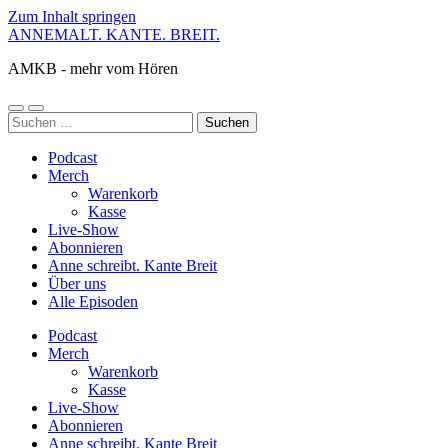
Zum Inhalt springen
ANNEMALT. KANTE. BREIT.
AMKB - mehr vom Hören
Mobile-
Suchfeld
Suchen
Menü
ein-/ausblenden
nach:
ein-/ausblenden
Podcast
Merch
Warenkorb
Kasse
Live-Show
Abonnieren
Anne schreibt. Kante Breit
Über uns
Alle Episoden
Podcast
Merch
Warenkorb
Kasse
Live-Show
Abonnieren
Anne schreibt. Kante Breit