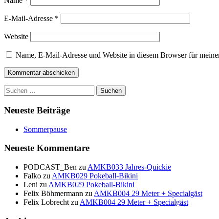
Name
*
E-Mail-Adresse
*
Website
Name, E-Mail-Adresse und Website in diesem Browser für meine
Suchen
nach:
Neueste Beiträge
Sommerpause
Neueste Kommentare
PODCAST_Ben
zu
AMKB033 Jahres-Quickie
Falko
zu
AMKB029 Pokeball-Bikini
Leni
zu
AMKB029 Pokeball-Bikini
Felix Böhmermann
zu
AMKB004 29 Meter + Specialgäst
Felix Lobrecht
zu
AMKB004 29 Meter + Specialgäst