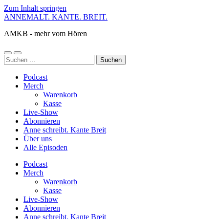
Zum Inhalt springen
ANNEMALT. KANTE. BREIT.
AMKB - mehr vom Hören
Mobile-
Suchfeld
Suchen
Menü
ein-/ausblenden
nach:
ein-/ausblenden
Podcast
Merch
Warenkorb
Kasse
Live-Show
Abonnieren
Anne schreibt. Kante Breit
Über uns
Alle Episoden
Podcast
Merch
Warenkorb
Kasse
Live-Show
Abonnieren
Anne schreibt. Kante Breit