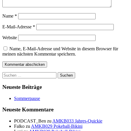
Name
*
E-Mail-Adresse
*
Website
Name, E-Mail-Adresse und Website in diesem Browser für
meinen nächsten Kommentar speichern.
Suchen
nach:
Neueste Beiträge
Sommerpause
Neueste Kommentare
PODCAST_Ben
zu
AMKB033 Jahres-Quickie
Falko
zu
AMKB029 Pokeball-Bikini