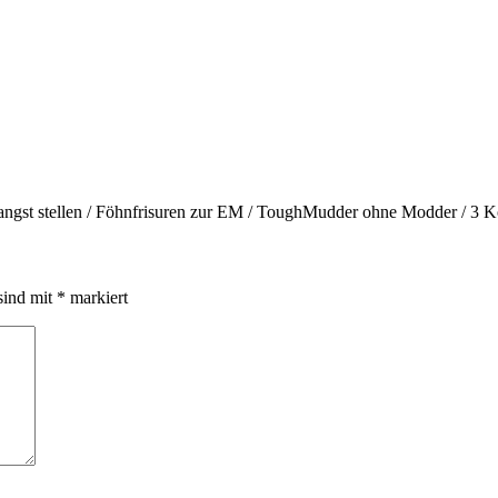
angst stellen / Föhnfrisuren zur EM / ToughMudder ohne Modder / 3 K
sind mit
*
markiert