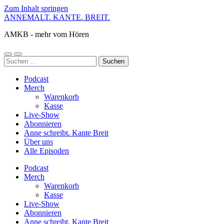
Zum Inhalt springen
ANNEMALT. KANTE. BREIT.
AMKB - mehr vom Hören
Mobile-
Suchfeld
Suchen
Menü
ein-/ausblenden
nach:
ein-/ausblenden
Podcast
Merch
Warenkorb
Kasse
Live-Show
Abonnieren
Anne schreibt. Kante Breit
Über uns
Alle Episoden
Podcast
Merch
Warenkorb
Kasse
Live-Show
Abonnieren
Anne schreibt. Kante Breit