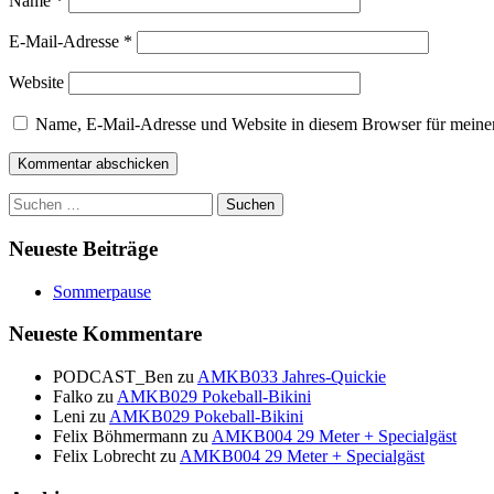
Name
*
E-Mail-Adresse
*
Website
Name, E-Mail-Adresse und Website in diesem Browser für meine
Suchen
nach:
Neueste Beiträge
Sommerpause
Neueste Kommentare
PODCAST_Ben
zu
AMKB033 Jahres-Quickie
Falko
zu
AMKB029 Pokeball-Bikini
Leni
zu
AMKB029 Pokeball-Bikini
Felix Böhmermann
zu
AMKB004 29 Meter + Specialgäst
Felix Lobrecht
zu
AMKB004 29 Meter + Specialgäst