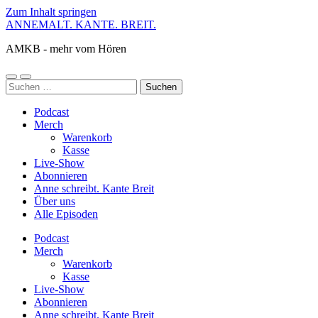
Zum Inhalt springen
ANNEMALT. KANTE. BREIT.
AMKB - mehr vom Hören
Mobile-
Suchfeld
Suchen
Menü
ein-/ausblenden
nach:
ein-/ausblenden
Podcast
Merch
Warenkorb
Kasse
Live-Show
Abonnieren
Anne schreibt. Kante Breit
Über uns
Alle Episoden
Podcast
Merch
Warenkorb
Kasse
Live-Show
Abonnieren
Anne schreibt. Kante Breit