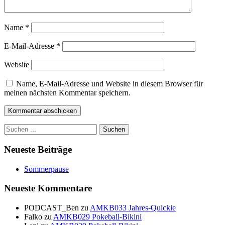
Name
*
E-Mail-Adresse
*
Website
Name, E-Mail-Adresse und Website in diesem Browser für
meinen nächsten Kommentar speichern.
Suchen
nach:
Neueste Beiträge
Sommerpause
Neueste Kommentare
PODCAST_Ben
zu
AMKB033 Jahres-Quickie
Falko
zu
AMKB029 Pokeball-Bikini