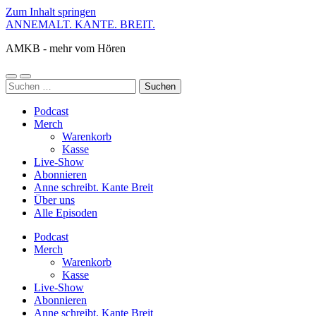
Zum Inhalt springen
ANNEMALT. KANTE. BREIT.
AMKB - mehr vom Hören
Mobile-
Suchfeld
Suchen
Menü
ein-/ausblenden
nach:
ein-/ausblenden
Podcast
Merch
Warenkorb
Kasse
Live-Show
Abonnieren
Anne schreibt. Kante Breit
Über uns
Alle Episoden
Podcast
Merch
Warenkorb
Kasse
Live-Show
Abonnieren
Anne schreibt. Kante Breit