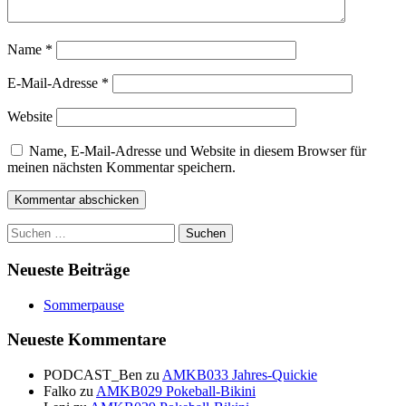
Name
*
E-Mail-Adresse
*
Website
Name, E-Mail-Adresse und Website in diesem Browser für
meinen nächsten Kommentar speichern.
Suchen
nach:
Neueste Beiträge
Sommerpause
Neueste Kommentare
PODCAST_Ben
zu
AMKB033 Jahres-Quickie
Falko
zu
AMKB029 Pokeball-Bikini