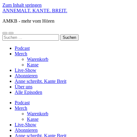
Zum Inhalt springen
ANNEMALT. KANTE. BREIT.
AMKB - mehr vom Hören
Mobile-
Suchfeld
Suchen
Menü
ein-/ausblenden
nach:
ein-/ausblenden
Podcast
Merch
Warenkorb
Kasse
Live-Show
Abonnieren
Anne schreibt. Kante Breit
Über uns
Alle Episoden
Podcast
Merch
Warenkorb
Kasse
Live-Show
Abonnieren
Anne schreibt. Kante Breit