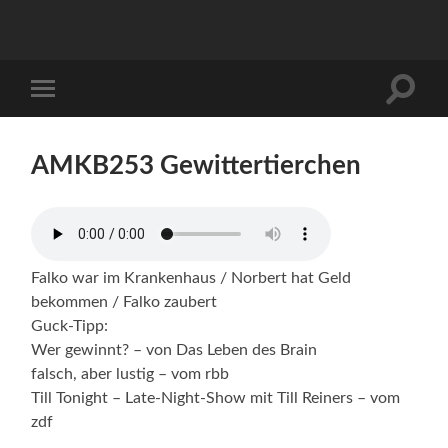
Suchfe
Mobile-
ein-/a
Menü
ein-/ausblenden
AMKB253 Gewittertierchen
Falko war im Krankenhaus / Norbert hat Geld
bekommen / Falko zaubert
Guck-Tipp:
Wer gewinnt? – von Das Leben des Brain
falsch, aber lustig – vom rbb
Till Tonight – Late-Night-Show mit Till Reiners – vom
zdf