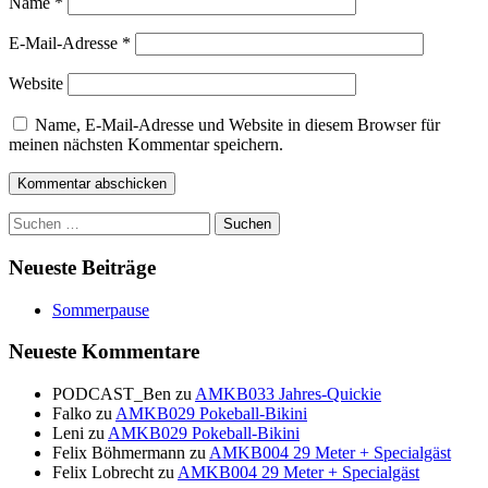
Name
*
E-Mail-Adresse
*
Website
Name, E-Mail-Adresse und Website in diesem Browser für
meinen nächsten Kommentar speichern.
Suchen
nach:
Neueste Beiträge
Sommerpause
Neueste Kommentare
PODCAST_Ben
zu
AMKB033 Jahres-Quickie
Falko
zu
AMKB029 Pokeball-Bikini
Leni
zu
AMKB029 Pokeball-Bikini
Felix Böhmermann
zu
AMKB004 29 Meter + Specialgäst
Felix Lobrecht
zu
AMKB004 29 Meter + Specialgäst