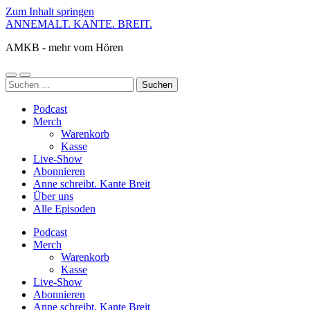
Zum Inhalt springen
ANNEMALT. KANTE. BREIT.
AMKB - mehr vom Hören
Mobile-
Suchfeld
Suchen
Menü
ein-/ausblenden
nach:
ein-/ausblenden
Podcast
Merch
Warenkorb
Kasse
Live-Show
Abonnieren
Anne schreibt. Kante Breit
Über uns
Alle Episoden
Podcast
Merch
Warenkorb
Kasse
Live-Show
Abonnieren
Anne schreibt. Kante Breit