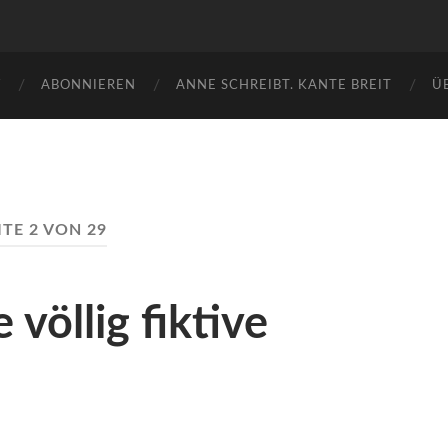
W
ABONNIEREN
ANNE SCHREIBT. KANTE BREIT
Ü
ITE 2 VON 29
öllig fiktive