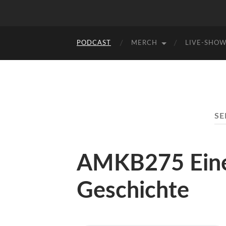
PODCAST
MERCH
LIVE-SHO
SE
AMKB275 Eine v
Geschichte