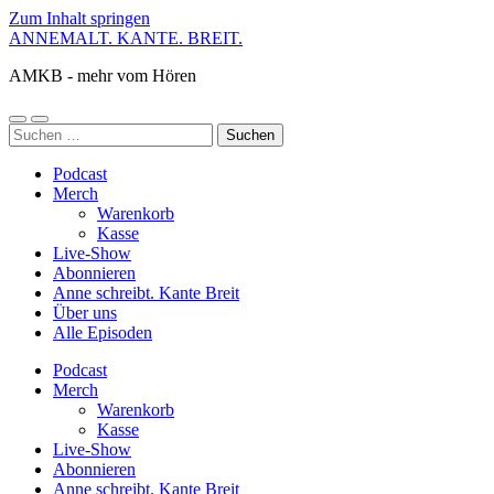
Zum Inhalt springen
ANNEMALT. KANTE. BREIT.
AMKB - mehr vom Hören
Mobile-
Suchfeld
Suchen
Menü
ein-/ausblenden
nach:
ein-/ausblenden
Podcast
Merch
Warenkorb
Kasse
Live-Show
Abonnieren
Anne schreibt. Kante Breit
Über uns
Alle Episoden
Podcast
Merch
Warenkorb
Kasse
Live-Show
Abonnieren
Anne schreibt. Kante Breit